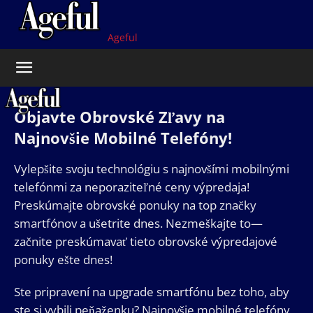
Ageful
Objavte Obrovské Zľavy na
Najnovšie Mobilné Telefóny!
Vylepšite svoju technológiu s najnovšími mobilnými
telefónmi za neporaziteľné ceny výpredaja!
Preskúmajte obrovské ponuky na top značky
smartfónov a ušetrite dnes. Nezmeškajte to—
začnite preskúmavať tieto obrovské výpredajové
ponuky ešte dnes!
Ste pripravení na upgrade smartfónu bez toho, aby
ste si vybili peňaženku? Najnovšie mobilné telefóny