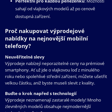
Perfektní pro každou peněženku
: Možnosti
sahají od vlajkových modelů až po cenově
dostupná zařízení.
Proč nakupovat výprodejové
nabídky na nejnovější mobilní
telefony?
Neuvěřitelné slevy
Výprodeje nabízejí neporazitelné ceny na prémiové
smartphony. Ať už jde o vlajkovou loď z minulého
roku nebo spolehlivé střední zařízení, můžete ušetřit
velkou částku, aniž byste museli slevit z kvality.
Buďte o krok napřed s technologií
Výprodeje neznamenají zastaralé modely! Mnoho
zlevněných modelů obsahuje nejmodernější