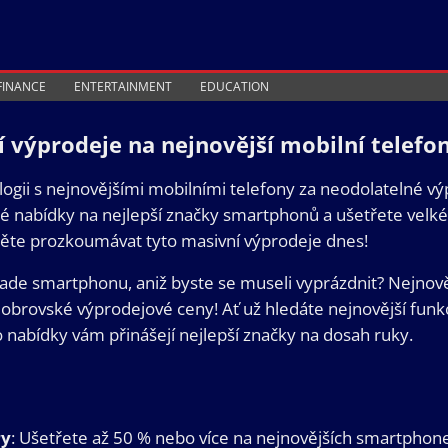
FINANCE
ENTERTAINMENT
EDUCATION
 výprodeje na nejnovější mobilní telefon
ogii s nejnovějšími mobilními telefony za neodolatelné v
nabídky na nejlepší značky smartphonů a ušetřete velké č
ěte prozkoumávat tyto masivní výprodeje dnes!
rade smartphonu, aniž byste se museli vyprázdnit? Nejnově
za obrovské výprodejové ceny! Ať už hledáte nejnovější fun
 nabídky vám přinášejí nejlepší značky na dosah ruky.
ry
: Ušetřete až 50 % nebo více na nejnovějších smartphon