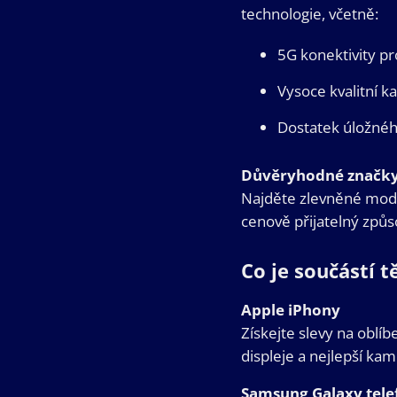
technologie, včetně:
5G konektivity pro
Vysoce kvalitní k
Dostatek úložného
Důvěryhodné značky,
Najděte zlevněné mode
cenově přijatelný způso
Co je součástí 
Apple iPhony
Získejte slevy na oblíb
displeje a nejlepší ka
Samsung Galaxy tele