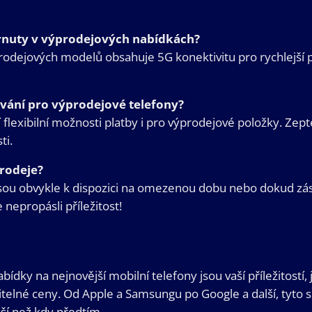
hrnuty v výprodejových nabídkách?
dejových modelů obsahuje 5G konektivitu pro rychlejší p
cování pro výprodejové telefony?
flexibilní možnosti platby i pro výprodejové položky. Zept
ti.
prodeje?
sou obvykle k dispozici na omezenou dobu nebo dokud zás
 nepropásli příležitost!
ídky na nejnovější mobilní telefony jsou vaší příležitostí, 
itelné ceny. Od Apple a Samsungu po Google a další, tyto s
í než kdy předtím.