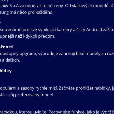
laxy S a A za neporazitelné ceny. Od vlajkových modelů a
msung má něco pro každého.
y
sou známé pro své vynikající kamery a čistý Android zážite
tupnější než kdykoli předtím.
žnosti
dostupný upgrade, výprodeje zahrnují také modely za ro
 a dalších.
abídky
opulární a zásoby rychle mizí. Začněte prohlížet nabídky,
tili svůj preferovaný model.
e
abídkou, kterou uvidíte! Porovnejte funkce, jako je výdrž b