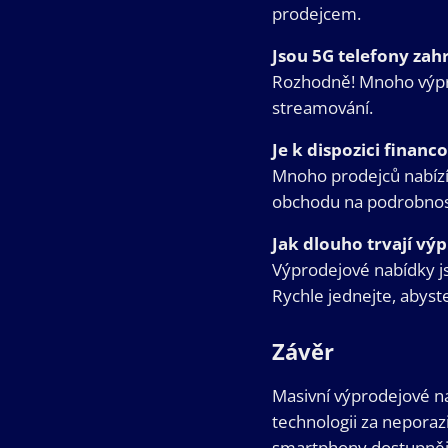
prodejcem.
Jsou 5G telefony za
Rozhodně! Mnoho výpro
streamování.
Je k dispozici finan
Mnoho prodejců nabízí 
obchodu na podrobnos
Jak dlouho trvají vý
Výprodejové nabídky j
Rychle jednejte, abyste
Závěr
Masivní výprodejové nab
technologii za neporaz
smartphony dostupnějš