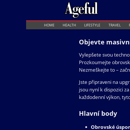
Ageful
HOME
HEALTH
LIFESTYLE
TRAVEL
Objevte masivní
Vylepšete svou technol
Prozkoumejte obrovské 
Nezmeškejte to – začn
Jste připraveni na upg
jsou nyní k dispozici 
každodenní výkon, tyto
Hlavní body
Obrovské úspo