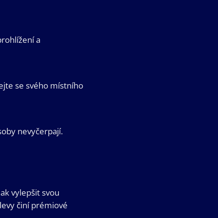
rohlížení a
ejte se svého místního
oby nevyčerpají.
jak vylepšit svou
levy činí prémiové