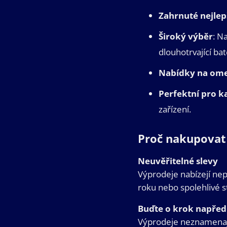
Zahrnuté nejlep
Široký výběr
: N
dlouhotrvající bat
Nabídky na om
Perfektní pro 
zařízení.
Proč nakupovat 
Neuvěřitelné slevy
Výprodeje nabízejí nep
roku nebo spolehlivé st
Buďte o krok napřed 
Výprodeje neznamenaj