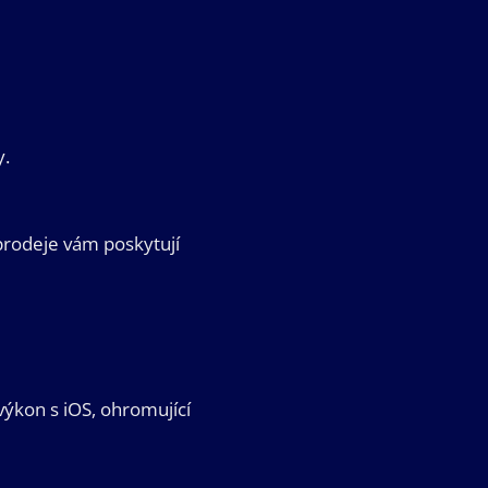
y.
prodeje vám poskytují
výkon s iOS, ohromující