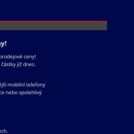
y!
ýprodejové ceny!
ástky již dnes.
jší mobilní telefony
kce nebo spolehlivý
ech.