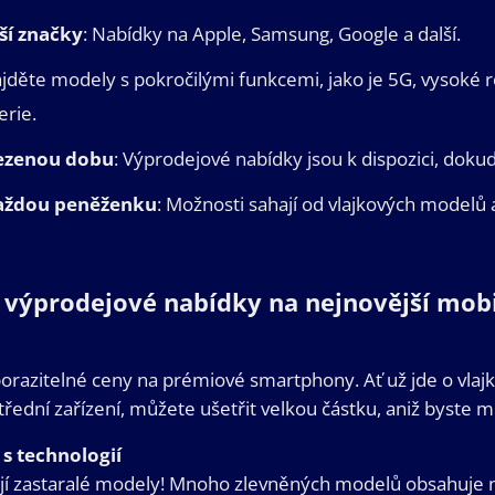
ší značky
: Nabídky na Apple, Samsung, Google a další.
ajděte modely s pokročilými funkcemi, jako je 5G, vysoké r
erie.
ezenou dobu
: Výprodejové nabídky jsou k dispozici, dokud
každou peněženku
: Možnosti sahají od vlajkových modelů
výprodejové nabídky na nejnovější mobi
orazitelné ceny na prémiové smartphony. Ať už jde o vlaj
řední zařízení, můžete ušetřit velkou částku, aniž byste muse
s technologií
í zastaralé modely! Mnoho zlevněných modelů obsahuje 