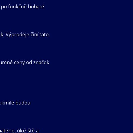
ž po funkčně bohaté
k. Výprodeje činí tato
zumné ceny od značek
 jakmile budou
aterie, úložiště a