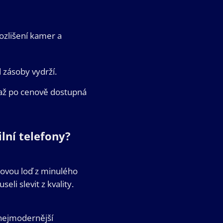
ozlišení kamer a
 zásoby vydrží.
 až po cenově dostupná
lní telefony?
kovou loď z minulého
li slevit z kvality.
nejmodernější