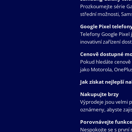
Prozkoumejte série Ga
střední možnosti, Sa
Google Pixel telefon
Telefony Google Pixel j
inovativní zařízení dos
Cenově dostupné mo
Pokud hledáte cenově 
jako Motorola, OnePlus
Jak získat nejlepší n
Nakupujte brzy
Výprodeje jsou velmi p
oznámeny, abyste zajis
Porovnávejte funkc
Nespokojte se s první n