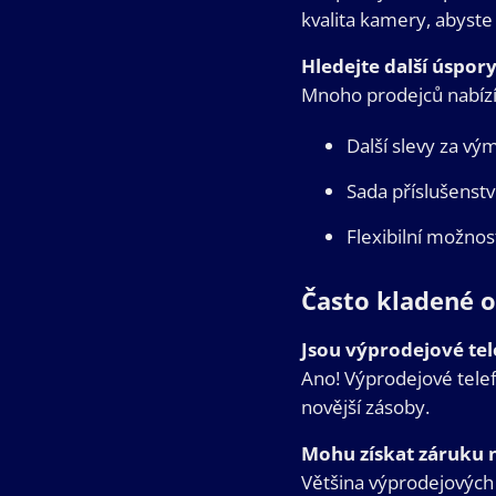
kvalita kamery, abyste 
Hledejte další úspor
Mnoho prodejců nabízí 
Další slevy za vý
Sada příslušenstv
Flexibilní možnost
Často kladené 
Jsou výprodejové te
Ano! Výprodejové telef
novější zásoby.
Mohu získat záruku 
Většina výprodejových 