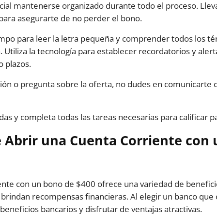
ucial mantenerse organizado durante todo el proceso. Llev
s para asegurarte de no perder el bono.
mpo para leer la letra pequeña y comprender todos los té
. Utiliza la tecnología para establecer recordatorios y ale
o plazos.
sión o pregunta sobre la oferta, no dudes en comunicarte 
as y completa todas las tareas necesarias para calificar p
e Abrir una Cuenta Corriente con
iente con un bono de $400 ofrece una variedad de benefic
 brindan recompensas financieras. Al elegir un banco que 
eneficios bancarios y disfrutar de ventajas atractivas.