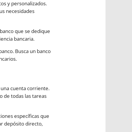
os y personalizados.
tus necesidades
n banco que se dedique
encia bancaria.
l banco. Busca un banco
ncarios.
una cuenta corriente.
o de todas las tareas
ciones específicas que
r depósito directo,