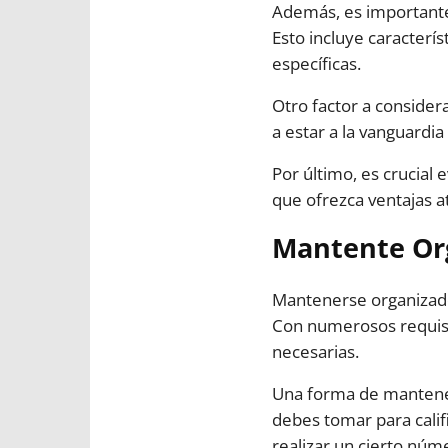
Además, es importante
Esto incluye caracterí
específicas.
Otro factor a consider
a estar a la vanguardi
Por último, es crucial
que ofrezca ventajas a
Mantente Or
Mantenerse organizado 
Con numerosos requisit
necesarias.
Una forma de manteners
debes tomar para calif
realizar un cierto nú