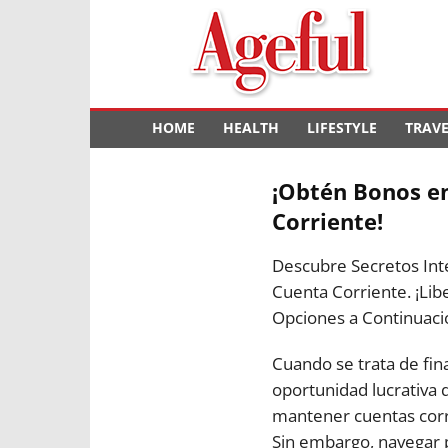
Ageful
HOME
HEALTH
LIFESTYLE
TRAV
¡Obtén Bonos en
Corriente!
Descubre Secretos Int
Cuenta Corriente. ¡Li
Opciones a Continuaci
Cuando se trata de fin
oportunidad lucrativa 
mantener cuentas corri
Sin embargo, navegar p