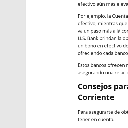
efectivo aún más elev
Por ejemplo, la Cuenta 
efectivo, mientras que
va un paso más allá c
U.S. Bank brindan la 
un bono en efectivo de
ofreciendo cada banco
Estos bancos ofrecen r
asegurando una relaci
Consejos par
Corriente
Para asegurarte de obt
tener en cuenta.