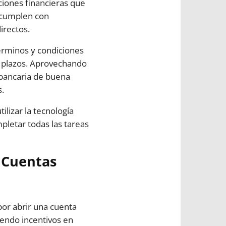
uciones financieras que
e cumplen con
irectos.
términos y condiciones
y plazos. Aprovechando
a bancaria de buena
s.
ilizar la tecnología
pletar todas las tareas
 Cuentas
or abrir una cuenta
iendo incentivos en