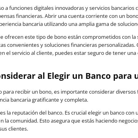
 a funciones digitales innovadoras y servicios bancarios
ensas financieras. Abrir una cuenta corriente con un bon
eriencia bancaria utilizando una amplia gama de solucion
 ofrecen este tipo de bono están comprometidos con la sa
cas convenientes y soluciones financieras personalizadas. 
en el servicio al cliente, puedes estar seguro de tener una
onsiderar al Elegir un Banco para
o para recibir un bono, es importante considerar diversos 
ncia bancaria gratificante y completa.
es la reputación del banco. Es crucial elegir un banco con 
n la comunidad. Esto asegura que estás haciendo negocios
sus clientes.